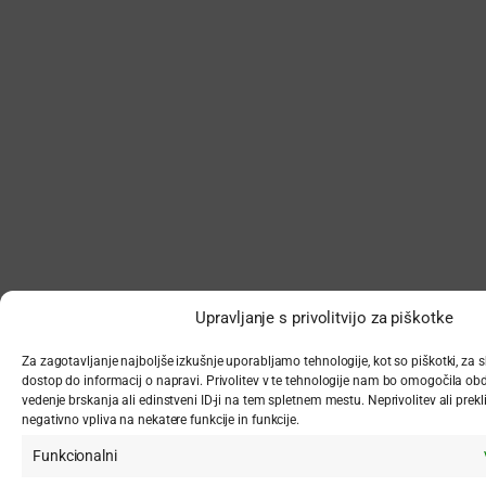
Upravljanje s privolitvijo za piškotke
Za zagotavljanje najboljše izkušnje uporabljamo tehnologije, kot so piškotki, za s
dostop do informacij o napravi. Privolitev v te tehnologije nam bo omogočila ob
vedenje brskanja ali edinstveni ID-ji na tem spletnem mestu. Neprivolitev ali prekli
negativno vpliva na nekatere funkcije in funkcije.
Funkcionalni