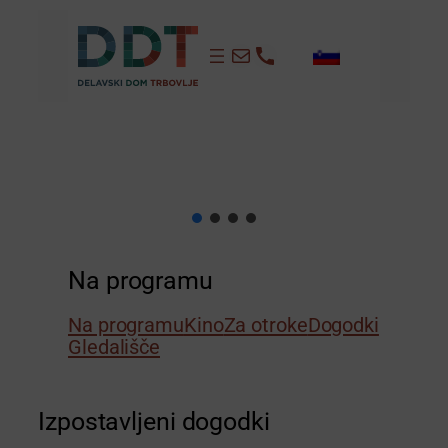
info@dd-trbovlje.si
+386 3 56 481
Na programu
Na programu
Kino
Za otroke
Dogodki
Gledališče
Izpostavljeni dogodki