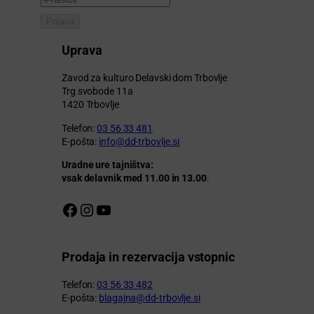
Prijava
Uprava
Zavod za kulturo Delavski dom Trbovlje
Trg svobode 11a
1420 Trbovlje
Telefon:
03 56 33 481
E-pošta:
info@dd-trbovlje.si
Uradne ure tajništva:
vsak delavnik med 11.00 in 13.00
.
Facebook stran DDT
Instagram profil DDT
Youtube kanal DDT
Prodaja in rezervacija vstopnic
Telefon:
03 56 33 482
E-pošta:
blagajna@dd-trbovlje.si