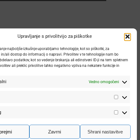
Upravljanje s privolitvijo za piškotke
Prodaja in rezervacija vstopnic
nje najboljše izkušnje uporabljamo tehnologije, kot so piškotki, za
in/ali dostop do informacij o napravi. Privolitev v te tehnologije nam bo
delavo podatkov, kot so vedenje brskanja ali edinstveni ID-ji na tem spletnem
Telefon:
03 56 33 482
olitev ali preklic privolitve lahko negativno vpliva na nekatere funkcije in
E-pošta:
blagajna@dd-trbovlje.si
Blagajna se odpre uro pred pričetkom
alni
Vedno omogočeni
predstave.
Možna sta rezervacija in nakup vstopnic v
predprodaji v času obratovanja blagajne.
Statistika
g
Marketin
prejmi
Zavrni
Shrani nastavitve