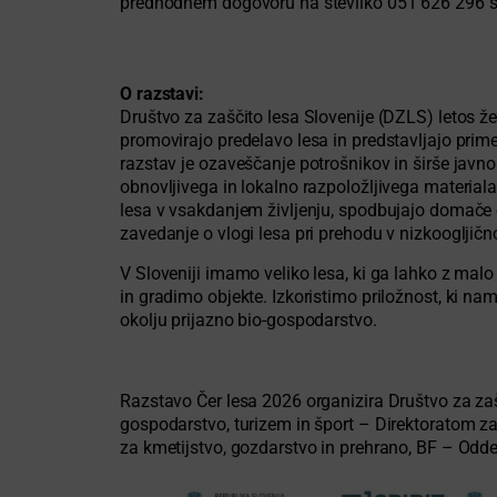
predhodnem dogovoru na številko 051 626 296 si
O razstavi:
Društvo za zaščito lesa Slovenije (DZLS) letos že 
promovirajo predelavo lesa in predstavljajo pri
razstav je ozaveščanje potrošnikov in širše javno
obnovljivega in lokalno razpoložljivega materiala
lesa v vsakdanjem življenju, spodbujajo domače ob
zavedanje o vlogi lesa pri prehodu v nizkoogljičn
V Sloveniji imamo veliko lesa, ki ga lahko z malo
in gradimo objekte. Izkoristimo priložnost, ki na
okolju prijazno bio-gospodarstvo.
Razstavo Čer lesa 2026 organizira Društvo za zaš
gospodarstvo, turizem in šport – Direktoratom za
za kmetijstvo, gozdarstvo in prehrano, BF – Odde