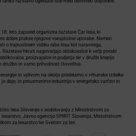
 lahko razstavo ogledate tudi med delovniki dopoldne.
18. leto zapored organizira razstave Čar lesa, ki
mere dobre prakse njegove vsesplošne uporabe. Namen
sti o trajnostnem vidiku rabe lesa kot naravnega,
. Razstave hkrati nagovarjajo obiskovalce k večji porabi
likovalce, proizvajalce in podjetja ter v družbi krepijo
o družbo in varno prihodnost človeštva.
 energije in vplivom na okolje predelamo v vrhunske izdelke
m jo daje, in preusmerimo industrijo v energetsko varčno in
čito lesa Slovenije v sodelovanju z Ministrstvom za
 lesarstvo, Javno agencijo SPIRIT Slovenija, Ministrstvom
lkom za lesarstvo ter Svetom za les.