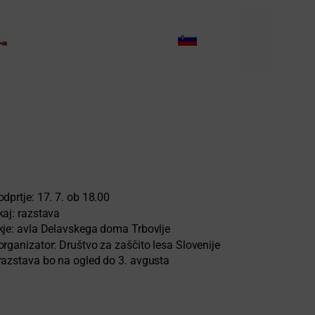
d-trbovlje.si
6 3 56 481
odprtje: 17. 7. ob 18.00
kaj: razstava
kje: avla Delavskega doma Trbovlje
organizator: Društvo za zaščito lesa Slovenije
razstava bo na ogled do 3. avgusta