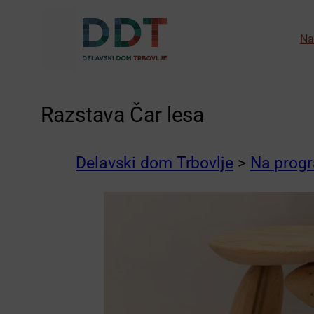
Preskoči
na
Na
vsebino
Razstava Čar lesa
Delavski dom Trbovlje
>
Na prog