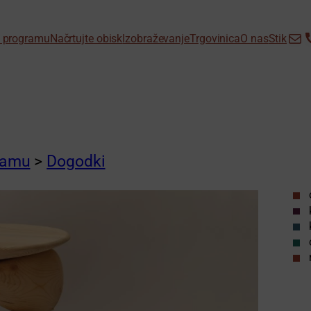
info@d
+38
 programu
Načrtujte obisk
Izobraževanje
Trgovinica
O nas
Stik
ramu
>
Dogodki