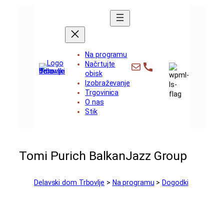
Preskoči
na
vsebino
Na programu
info@dd-trbovlje.si
+386 3 56 481
Načrtujte
obisk
Izobraževanje
Trgovinica
O nas
Stik
Tomi Purich BalkanJazz Group
Delavski dom Trbovlje
>
Na programu
>
Dogodki