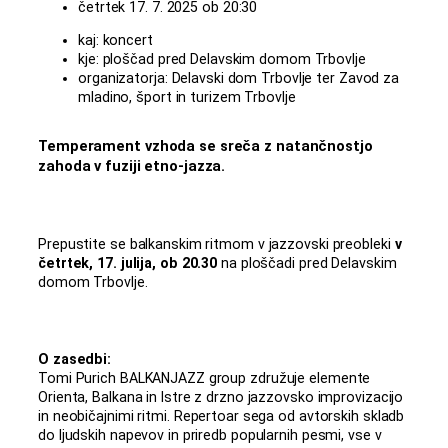
četrtek 17. 7. 2025 ob 20:30
kaj: koncert
kje: ploščad pred Delavskim domom Trbovlje
organizatorja: Delavski dom Trbovlje ter Zavod za
mladino, šport in turizem Trbovlje
Temperament vzhoda se sreča z natančnostjo
zahoda v fuziji etno-jazza.
Prepustite se balkanskim ritmom v jazzovski preobleki
v
četrtek, 17. julija, ob 20.30
na ploščadi pred Delavskim
domom Trbovlje.
O zasedbi:
Tomi Purich BALKANJAZZ group združuje elemente
Orienta, Balkana in Istre z drzno jazzovsko improvizacijo
in neobičajnimi ritmi. Repertoar sega od avtorskih skladb
do ljudskih napevov in priredb popularnih pesmi, vse v