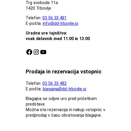
Trg svobode 11a
1420 Trbovlje
Telefon:
03 56 33 481
E-pošta:
info@dd-trbovlje.si
Uradne ure tajništva:
vsak delavnik med 11.00 in 13.00
.
Facebook stran DDT
Instagram profil DDT
Youtube kanal DDT
Prodaja in rezervacija vstopnic
Telefon:
03 56 33 482
E-pošta:
blagajna@dd-trbovlje.si
Blagajna se odpre uro pred pričetkom
predstave.
Možna sta rezervacija in nakup vstopnic v
predprodaji v času obratovanja blagajne.