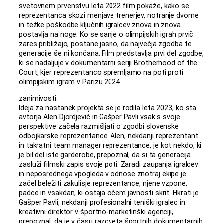
svetovnem prvenstvu leta 2022 film pokaže, kako se
reprezentanca skozi menjave trenerjev, notranje dvome
in težke poškodbe ključnih igralcev znova in znova
postavlja na noge. Ko se sanje o olimpijskih igrah prvič
zares približajo, postane jasno, da največja zgodba te
generacije še ni končana. Film predstavlja prvi del zgodbe,
ki se nadaljuje v dokumentarni seriji Brotherhood of the
Court, kjer reprezentanco spremljamo na poti proti
olimpijskim igram v Parizu 2024.
zanimivosti:
Ideja za nastanek projekta se je rodila leta 2023, ko sta
avtorja Alen Djordjevič in Gašper Pavli vsak s svoje
perspektive začela razmišljati o zgodbi slovenske
odbojkarske reprezentance. Alen, nekdanji reprezentant
in takratni team manager reprezentance, je kot nekdo, ki
je bil del iste garderobe, prepoznal, da si ta generacija
zasluži filmski zapis svoje poti. Zaradi zaupanja igralcev
in neposrednega vpogleda v odnose znotraj ekipe je
začel beležiti zakulisje reprezentance, njene vzpone,
padce in vsakdan, ki ostaja očem javnosti skrit. Hkrati je
Gašper Pavli, nekdanji profesionalni teniški igralec in
kreativni direktor v športno-marketinški agenciji,
prepoznal, da je v času razcveta športnih dokumentarnih