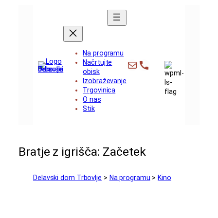
Preskoči
na
vsebino
Na programu
info@dd-trbovlje.si
+386 3 56 481
Načrtujte
obisk
Izobraževanje
Trgovinica
O nas
Stik
Bratje z igrišča: Začetek
Delavski dom Trbovlje
>
Na programu
>
Kino