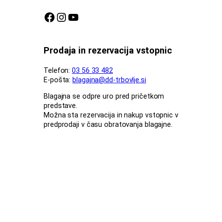
Facebook stran DDT
Instagram profil DDT
Youtube kanal DDT
Prodaja in rezervacija vstopnic
Telefon:
03 56 33 482
E-pošta:
blagajna@dd-trbovlje.si
Blagajna se odpre uro pred pričetkom
predstave.
Možna sta rezervacija in nakup vstopnic v
predprodaji v času obratovanja blagajne.