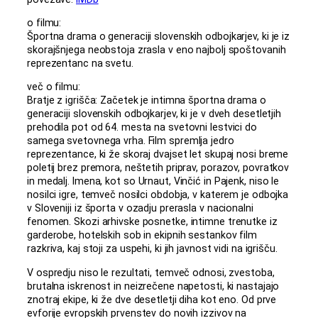
o filmu:
Športna drama o generaciji slovenskih odbojkarjev, ki je iz
skorajšnjega neobstoja zrasla v eno najbolj spoštovanih
reprezentanc na svetu.
več o filmu:
Bratje z igrišča: Začetek je intimna športna drama o
generaciji slovenskih odbojkarjev, ki je v dveh desetletjih
prehodila pot od 64. mesta na svetovni lestvici do
samega svetovnega vrha. Film spremlja jedro
reprezentance, ki že skoraj dvajset let skupaj nosi breme
poletij brez premora, neštetih priprav, porazov, povratkov
in medalj. Imena, kot so Urnaut, Vinčić in Pajenk, niso le
nosilci igre, temveč nosilci obdobja, v katerem je odbojka
v Sloveniji iz športa v ozadju prerasla v nacionalni
fenomen. Skozi arhivske posnetke, intimne trenutke iz
garderobe, hotelskih sob in ekipnih sestankov film
razkriva, kaj stoji za uspehi, ki jih javnost vidi na igrišču.
V ospredju niso le rezultati, temveč odnosi, zvestoba,
brutalna iskrenost in neizrečene napetosti, ki nastajajo
znotraj ekipe, ki že dve desetletji diha kot eno. Od prve
evforije evropskih prvenstev do novih izzivov na