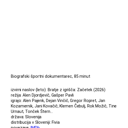
Biografski športni dokumentarec, 85 minut
izvirni naslov (leto): Bratje z igrišča: Začetek (2026)
režija: Alen Djordjevič, Gašper Pavli
igrajo: Alen Pajenk, Dejan Vinčič, Gregor Ropret, Jan
Kozamernik, Jani Kovačič, Klemen Čebulj, Rok Možič, Tine
Urnaut, Tonček Štern…
država: Slovenija
distribucija v Sloveniji: Fivia
povezave:
IMDb