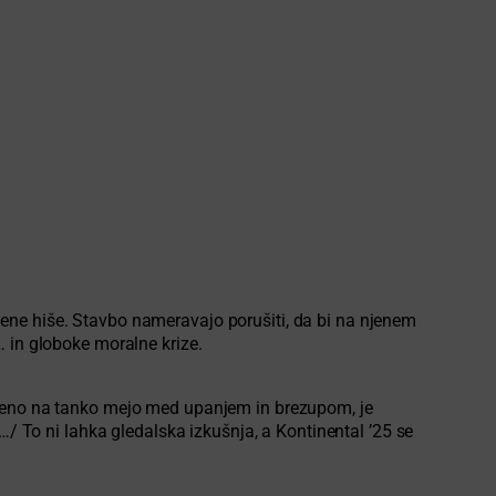
uščene hiše. Stavbo nameravajo porušiti, da bi na njenem
… in globoke moralne krize.
ljeno na tanko mejo med upanjem in brezupom, je
…/ To ni lahka gledalska izkušnja, a Kontinental ’25 se