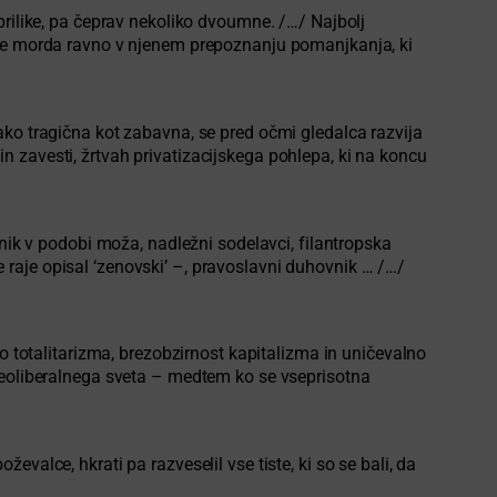
prilike, pa čeprav nekoliko dvoumne. /…/ Najbolj
– je morda ravno v njenem prepoznanju pomanjkanja, ki
ako tragična kot zabavna, se pred očmi gledalca razvija
 in zavesti, žrtvah privatizacijskega pohlepa, ki na koncu
znik v podobi moža, nadležni sodelavci, filantropska
se raje opisal ‘zenovski’ –, pravoslavni duhovnik … /…/
o totalitarizma, brezobzirnost kapitalizma in uničevalno
 neoliberalnega sveta – medtem ko se vseprisotna
valce, hkrati pa razveselil vse tiste, ki so se bali, da