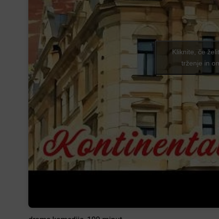
Kliknite, če žel
trženje in o