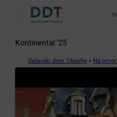
Preskoči
na
Na
vsebino
Kontinental ’25
Delavski dom Trbovlje
>
Na prog