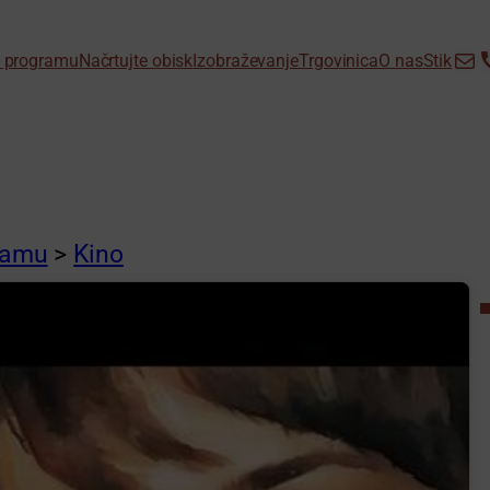
info@d
+38
 programu
Načrtujte obisk
Izobraževanje
Trgovinica
O nas
Stik
ramu
>
Kino