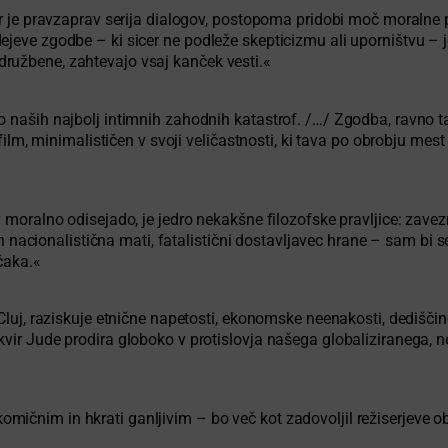
ar je pravzaprav serija dialogov, postopoma pridobi moč moralne 
dejeve zgodbe – ki sicer ne podleže skepticizmu ali uporništvu 
ružbene, zahtevajo vsaj kanček vesti.«
o naših najbolj intimnih zahodnih katastrof. /…/ Zgodba, ravno t
 film, minimalističen v svoji veličastnosti, ki tava po obrobju mest
v moralno odisejado, je jedro nekakšne filozofske pravljice: zave
 in nacionalistična mati, fatalistični dostavljavec hrane – sam bi 
čaka.«
 Cluj, raziskuje etnične napetosti, ekonomske neenakosti, dediščin
kvir Jude prodira globoko v protislovja našega globaliziranega,
nim in hkrati ganljivim – bo več kot zadovoljil režiserjeve obože