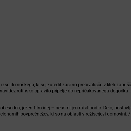
 izseliti moškega, ki si je uredil zasilno prebivališče v kleti zap
o navidez rutinsko opravilo pripelje do nepričakovanega dogodka 
beseden, jezen film idej – neusmiljen rafal bodic. Delo, postav
cionarnih povprečnežev, ki so na oblasti v režiserjevi domovini. /