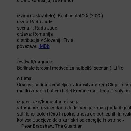
drama komedija, 109 minut
izvirni naslov (leto): Kontinental ’25 (2025)
režija: Radu Jude
scenarij: Radu Jude
država: Romunija
distribucija v Sloveniji: Fivia
povezave:
IMDb
festivali/nagrade:
Berlinale (srebrni medved za najboljši scenarij); Liffe
o filmu:
Orsolya, sodna izvršiteljica v transilvanskem Cluju, mora
mestu zgradili butični hotel Kontinental. Toda Orsolyin
iz prve roke/komentar režiserja:
»Romunski režiser Radu Jude nam je znova podaril gosto
satirično, polemično in polno gneva do pohlepnih in reak
kot vsa Judejeva dela kar iskri od energije in ostrine.«
– Peter Bradshaw, The Guardian