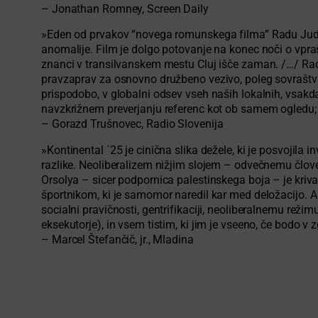
– Jonathan Romney, Screen Daily
»Eden od prvakov “novega romunskega filma” Radu Jude 
anomalije. Film je dolgo potovanje na konec noči o vpraša
znanci v transilvanskem mestu Cluj išče zaman. /…/ Rad
pravzaprav za osnovno družbeno vezivo, poleg sovraštva 
prispodobo, v globalni odsev vseh naših lokalnih, vsakdan
navzkrižnem preverjanju referenc kot ob samem ogledu; ki 
– Gorazd Trušnovec, Radio Slovenija
»Kontinental ´25 je cinična slika dežele, ki je posvojila
razlike. Neoliberalizem nižjim slojem – odvečnemu človešt
Orsolya – sicer podpornica palestinskega boja – je kriva
športnikom, ki je samomor naredil kar med deložacijo. A 
socialni pravičnosti, gentrifikaciji, neoliberalnemu rež
eksekutorje), in vsem tistim, ki jim je vseeno, če bodo v
– Marcel Štefančič, jr., Mladina