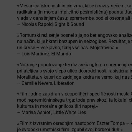
»Mešanica iskrenosti in cinizma, ki se izrazi v nečem, k
radikalna (in morda implicitno pesimistična) poanta Ju
vlada v današnjem času: spremembe, bodisi osebne ali d
– Nicolas Rapold, Sight & Sound
»Romunski režiser je posnel sijajno berlangovsko analiz
na način, ki je hkrati brezupen in neizogiben. Rezultat je
uniči vse – vse javno, torej vse nas. Mojstrovina.«
– Luis Martínez, El Mundo
»Notranje popotovanje ter niz srečanj, ki ga spremenijo 
prijateljica s svojo slepo ulico dobrodelnosti, rasistična
Moraliteta, v kateri do zadnjega kadra ne vemo, kaj nas 
– Camille Nevers, Libération
»Film, trdno zasidran v geopolitični specifičnosti mesta
moč nepremičninskega trga; toda prav skozi ta lokalni o
kulturna in moralna gniloba širi naprej.«
– Marina Ashioti, Little White Lies
»Film z izvrstnim osrednjim nastopom Eszter Tompa – komič
je evropski umetniški film izgubil svoj borbeni duh.«