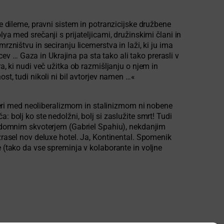
dileme, pravni sistem in potranzicijske družbene
ya med srečanji s prijateljicami, družinskimi člani in
ištvu in seciranju licemerstva in laži, ki ju ima
v … Gaza in Ukrajina pa sta tako ali tako prerasli v
a, ki nudi več užitka ob razmišljanju o njem in
st, tudi nikoli ni bil avtorjev namen …«
kateri med neoliberalizmom in stalinizmom ni nobene
 bolj ko ste nedolžni, bolj si zaslužite smrt! Tudi
rezdomnim skvoterjem (Gabriel Spahiu), nekdanjim
zrasel nov deluxe hotel. Ja, Kontinental. Spomenik
e (tako da vse spreminja v kolaborante in voljne