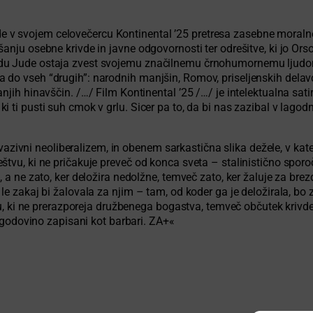
v svojem celovečercu Kontinental ’25 pretresa zasebne moralne 
nju osebne krivde in javne odgovornosti ter odrešitve, ki jo Orsol
u Jude ostaja zvest svojemu značilnemu črnohumornemu ljudomrzn
do vseh “drugih”: narodnih manjšin, Romov, priseljenskih delavce
jih hinavščin. /…/ Film Kontinental ’25 /…/ je intelektualna satir
ti pusti suh cmok v grlu. Sicer pa to, da bi nas zazibal v lagodno
 invazivni neoliberalizem, in obenem sarkastična slika dežele, v 
vu, ki ne pričakuje preveč od konca sveta – stalinistično sporoča:
, a ne zato, ker deložira nedolžne, temveč zato, ker žaluje za b
le zakaj bi žalovala za njim – tam, od koder ga je deložirala, bo 
imu, ki ne prerazporeja družbenega bogastva, temveč občutek krivd
 zgodovino zapisani kot barbari. ZA+«