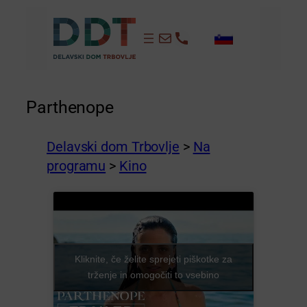
Preskoči
na
info@dd-trbovlje.si
+386 3 56 481
vsebino
Parthenope
Delavski dom Trbovlje
>
Na
programu
>
Kino
Kliknite, če želite sprejeti piškotke za
trženje in omogočiti to vsebino