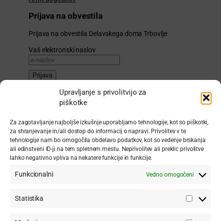
Prijava na obvestila
Prijava na obvestila Delavskega doma Trbovlje
Vaš elektronski naslov
Prijava
Upravljanje s privolitvijo za
Uprava
piškotke
Zavod za kulturo Delavski dom Trbovlje
Za zagotavljanje najboljše izkušnje uporabljamo tehnologije, kot so piškotki,
Trg svobode 11a
za shranjevanje in/ali dostop do informacij o napravi. Privolitev v te
1420 Trbovlje
tehnologije nam bo omogočila obdelavo podatkov, kot so vedenje brskanja
ali edinstveni ID-ji na tem spletnem mestu. Neprivolitev ali preklic privolitve
Telefon:
03 56 33 481
lahko negativno vpliva na nekatere funkcije in funkcije.
E-pošta:
info@dd-trbovlje.si
Funkcionalni
Vedno omogočeni
Uradne ure tajništva:
vsak delavnik med 11.00 in 13.00
.
Statistika
Statistik
Facebook stran DDT
Instagram profil DDT
Youtube kanal DDT