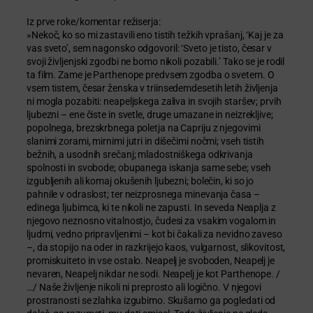
Iz prve roke/komentar režiserja:
»Nekoč, ko so mi zastavili eno tistih težkih vprašanj, ‘Kaj je za
vas sveto’, sem nagonsko odgovoril: ‘Sveto je tisto, česar v
svoji življenjski zgodbi ne bomo nikoli pozabili.’ Tako se je rodil
ta film. Zame je Parthenope predvsem zgodba o svetem. O
vsem tistem, česar ženska v triinsedemdesetih letih življenja
ni mogla pozabiti: neapeljskega zaliva in svojih staršev; prvih
ljubezni – ene čiste in svetle, druge umazane in neizrekljive;
popolnega, brezskrbnega poletja na Capriju z njegovimi
slanimi zorami, mirnimi jutri in dišečimi nočmi; vseh tistih
bežnih, a usodnih srečanj; mladostniškega odkrivanja
spolnosti in svobode; obupanega iskanja same sebe; vseh
izgubljenih ali komaj okušenih ljubezni; bolečin, ki so jo
pahnile v odraslost; ter neizprosnega minevanja časa –
edinega ljubimca, ki te nikoli ne zapusti. In seveda Neaplja z
njegovo neznosno vitalnostjo, čudesi za vsakim vogalom in
ljudmi, vedno pripravljenimi – kot bi čakali za nevidno zaveso
–, da stopijo na oder in razkrijejo kaos, vulgarnost, slikovitost,
promiskuiteto in vse ostalo. Neapelj je svoboden, Neapelj je
nevaren, Neapelj nikdar ne sodi. Neapelj je kot Parthenope. /
…/ Naše življenje nikoli ni preprosto ali logično. V njegovi
prostranosti se zlahka izgubimo. Skušamo ga pogledati od