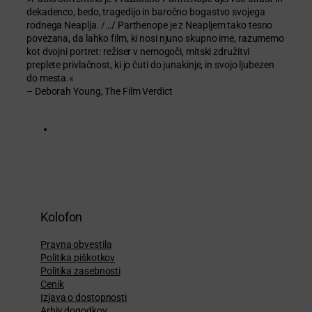
dekadenco, bedo, tragedijo in baročno bogastvo svojega
rodnega Neaplja. /…/ Parthenope je z Neapljem tako tesno
povezana, da lahko film, ki nosi njuno skupno ime, razumemo
kot dvojni portret: režiser v nemogoči, mitski združitvi
preplete privlačnost, ki jo čuti do junakinje, in svojo ljubezen
do mesta.«
– Deborah Young, The Film Verdict
Kolofon
Pravna obvestila
Politika piškotkov
Politika zasebnosti
Cenik
Izjava o dostopnosti
Arhiv dogodkov