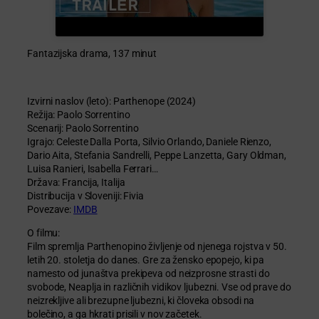
Fantazijska drama, 137 minut
Izvirni naslov (leto): Parthenope (2024)
Režija: Paolo Sorrentino
Scenarij: Paolo Sorrentino
Igrajo: Celeste Dalla Porta, Silvio Orlando, Daniele Rienzo,
Dario Aita, Stefania Sandrelli, Peppe Lanzetta, Gary Oldman,
Luisa Ranieri, Isabella Ferrari…
Država: Francija, Italija
Distribucija v Sloveniji: Fivia
Povezave:
IMDB
O filmu:
Film spremlja Parthenopino življenje od njenega rojstva v 50.
letih 20. stoletja do danes. Gre za žensko epopejo, ki pa
namesto od junaštva prekipeva od neizprosne strasti do
svobode, Neaplja in različnih vidikov ljubezni. Vse od prave do
neizrekljive ali brezupne ljubezni, ki človeka obsodi na
bolečino, a ga hkrati prisili v nov začetek.