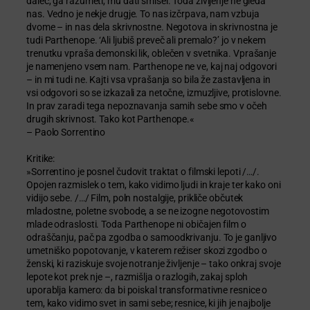
daleč, ga razumeti, mu dati smisel. Toda življenje ne gleda
nas. Vedno je nekje drugje. To nas izčrpava, nam vzbuja
dvome – in nas dela skrivnostne. Negotova in skrivnostna je
tudi Parthenope. ‘Ali ljubiš preveč ali premalo?’ jo v nekem
trenutku vpraša demonski lik, oblečen v svetnika. Vprašanje
je namenjeno vsem nam. Parthenope ne ve, kaj naj odgovori
– in mi tudi ne. Kajti vsa vprašanja so bila že zastavljena in
vsi odgovori so se izkazali za netočne, izmuzljive, protislovne.
In prav zaradi tega nepoznavanja samih sebe smo v očeh
drugih skrivnost. Tako kot Parthenope.«
– Paolo Sorrentino
Kritike:
»Sorrentino je posnel čudovit traktat o filmski lepoti /…/.
Opojen razmislek o tem, kako vidimo ljudi in kraje ter kako oni
vidijo sebe. /…/ Film, poln nostalgije, prikliče občutek
mladostne, poletne svobode, a se ne izogne negotovostim
mlade odraslosti. Toda Parthenope ni običajen film o
odraščanju, pač pa zgodba o samoodkrivanju. To je ganljivo
umetniško popotovanje, v katerem režiser skozi zgodbo o
ženski, ki raziskuje svoje notranje življenje – tako onkraj svoje
lepote kot prek nje –, razmišlja o razlogih, zakaj sploh
uporablja kamero: da bi poiskal transformativne resnice o
tem, kako vidimo svet in sami sebe; resnice, ki jih je najbolje