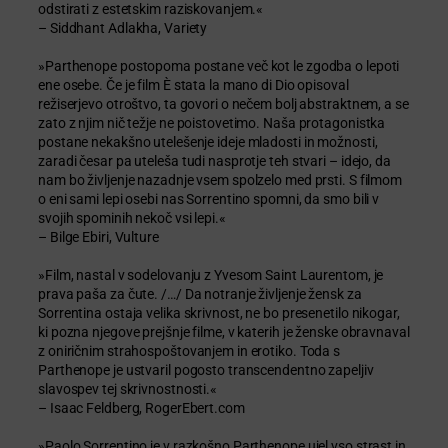
odstirati z estetskim raziskovanjem.«
– Siddhant Adlakha, Variety
»Parthenope postopoma postane več kot le zgodba o lepoti
ene osebe. Če je film È stata la mano di Dio opisoval
režiserjevo otroštvo, ta govori o nečem bolj abstraktnem, a se
zato z njim nič težje ne poistovetimo. Naša protagonistka
postane nekakšno utelešenje ideje mladosti in možnosti,
zaradi česar pa uteleša tudi nasprotje teh stvari – idejo, da
nam bo življenje nazadnje vsem spolzelo med prsti. S filmom
o eni sami lepi osebi nas Sorrentino spomni, da smo bili v
svojih spominih nekoč vsi lepi.«
– Bilge Ebiri, Vulture
»Film, nastal v sodelovanju z Yvesom Saint Laurentom, je
prava paša za čute. /…/ Da notranje življenje žensk za
Sorrentina ostaja velika skrivnost, ne bo presenetilo nikogar,
ki pozna njegove prejšnje filme, v katerih je ženske obravnaval
z oniričnim strahospoštovanjem in erotiko. Toda s
Parthenope je ustvaril pogosto transcendentno zapeljiv
slavospev tej skrivnostnosti.«
– Isaac Feldberg, RogerEbert.com
»Paolo Sorrentino je v razkošno Parthenope ujel vso strast in