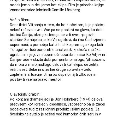
sodelujemo in delujemo kot ekipa. Film je priredba knjige
znane avtorice kriminalk Camille Läckberg.
Več o filmu:
Desetletni Vili sanja o tem, da bo z očetom, ki je policist,
nekoč reševal svet. Vse pa se postavi na glavo, ko dobi
bratca Čarlija, okrog katerega se vrti svet njegovih
staršev. Še huje pa je, ko Vili ugotovi, da ima Čarli izjemne
supermoči, s pomočjo katerih lahko premaga kogarkoli.
To ugotovi tudi ponoreli znanstvenik, ki skuša malčka
ugrabiti in njegove supermoči uporabiti zase. Ko Vilijev in
Čarlijev oče v službi dobi pomembno nalogo, Vili spozna,
da mora z malo nadlogo delovati kot ekipa, če želita
rešiti svet. Sebe in številne druge spravita v zelo
zapletene situacije. Jima bo uspelo najti zlikovce in
postaviti vse na pravo mesto?
O avtorjih/igralcih:
Po končani dramski šoli je Jon Holmberg (1974) deloval
predvsem kot igralec v gledališču, vzporedno pa je začel
sodelovati tudi z različnimi produkcijskimi podjetji. Za
švedsko televizijo je režiral več humorističnih serij in v