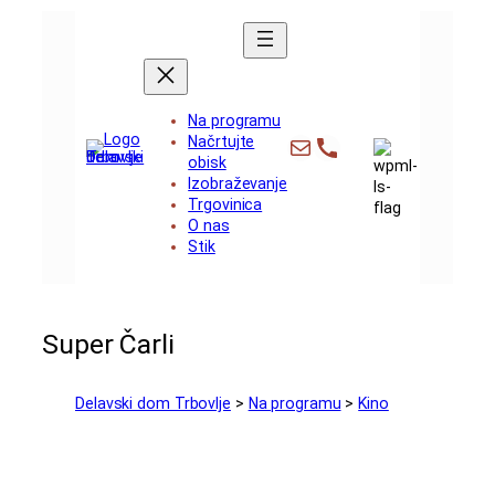
Preskoči
na
vsebino
Na programu
info@dd-trbovlje.si
+386 3 56 481
Načrtujte
obisk
Izobraževanje
Trgovinica
O nas
Stik
Super Čarli
Delavski dom Trbovlje
>
Na programu
>
Kino