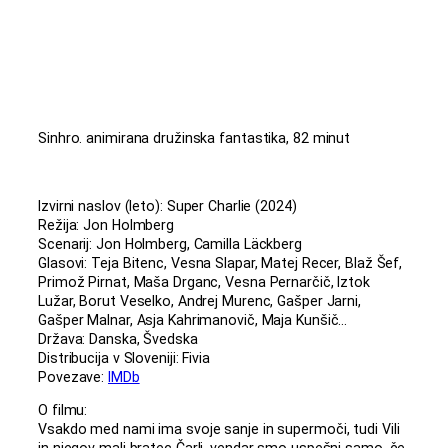
Sinhro. animirana družinska fantastika, 82 minut
Izvirni naslov (leto): Super Charlie (2024)
Režija: Jon Holmberg
Scenarij: Jon Holmberg, Camilla Läckberg
Glasovi: Teja Bitenc, Vesna Slapar, Matej Recer, Blaž Šef,
Primož Pirnat, Maša Drganc, Vesna Pernarčič, Iztok
Lužar, Borut Veselko, Andrej Murenc, Gašper Jarni,
Gašper Malnar, Asja Kahrimanovič, Maja Kunšič…
Država: Danska, Švedska
Distribucija v Sloveniji: Fivia
Povezave:
IMDb
O filmu:
Vsakdo med nami ima svoje sanje in supermoči, tudi Vili
in njegov mali bratec Čarli, vendar smo uspešni samo, če