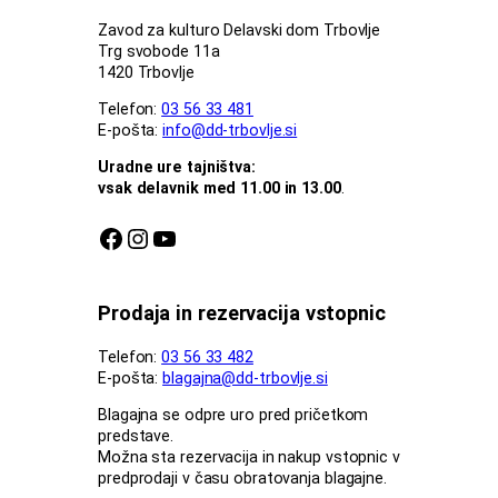
Zavod za kulturo Delavski dom Trbovlje
Trg svobode 11a
1420 Trbovlje
Telefon:
03 56 33 481
E-pošta:
info@dd-trbovlje.si
Uradne ure tajništva:
vsak delavnik med 11.00 in 13.00
.
Facebook stran DDT
Instagram profil DDT
Youtube kanal DDT
Prodaja in rezervacija vstopnic
Telefon:
03 56 33 482
E-pošta:
blagajna@dd-trbovlje.si
Blagajna se odpre uro pred pričetkom
predstave.
Možna sta rezervacija in nakup vstopnic v
predprodaji v času obratovanja blagajne.