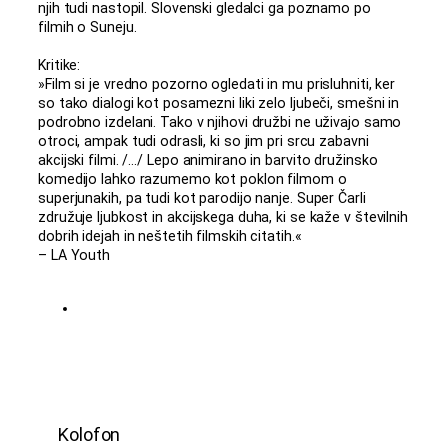
njih tudi nastopil. Slovenski gledalci ga poznamo po
filmih o Suneju.
Kritike:
»Film si je vredno pozorno ogledati in mu prisluhniti, ker
so tako dialogi kot posamezni liki zelo ljubeči, smešni in
podrobno izdelani. Tako v njihovi družbi ne uživajo samo
otroci, ampak tudi odrasli, ki so jim pri srcu zabavni
akcijski filmi. /…/ Lepo animirano in barvito družinsko
komedijo lahko razumemo kot poklon filmom o
superjunakih, pa tudi kot parodijo nanje. Super Čarli
združuje ljubkost in akcijskega duha, ki se kaže v številnih
dobrih idejah in neštetih filmskih citatih.«
– LA Youth
Kolofon