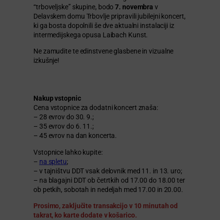
“trboveljske” skupine, bodo
7. novembra
v
Delavskem domu Trbovlje pripravili jubilejni koncert,
ki ga bosta dopolnili še dve aktualni instalaciji iz
intermedijskega opusa Laibach Kunst.
Ne zamudite te edinstvene glasbene in vizualne
izkušnje!
Nakup vstopnic
Cena vstopnice za dodatni koncert znaša:
– 28 evrov do 30. 9.;
– 35 evrov do 6. 11.;
– 45 evrov na dan koncerta.
Vstopnice lahko kupite:
–
na spletu
;
– v tajništvu DDT vsak delovnik med 11. in 13. uro;
– na blagajni DDT ob četrtkih od 17.00 do 18.00 ter
ob petkih, sobotah in nedeljah med 17.00 in 20.00.
Prosimo, zaključite transakcijo v 10 minutah od
takrat, ko karte dodate v košarico.