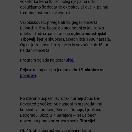
vokalistka Mina Špiler, poleg nje pa na odru
obljubljamo še dodatno okrepitev ali dve, ki pa naj
trenutno ostaneta skrivnost.
Vsi obiskovalci prvega ali drugega koncerta
Laibach 4.5 se boste ob predhodni prijavi lahko
udeležili tudi organiziranega
ogleda industrijskih
Trbovelj
, kjer je skupina Laibach leta 1980 nastala.
Ogled je za goste brezplačen in se začne ob 15. uri
na dan koncerta.
Program ogleda najdete
tukaj
.
Prijave na ogled sprejemamo
do 15. oktobra
na
povezavi
.
Po izjemno uspešni evropski turneji Opus Dei
Revisited z več kot 60 nastopi in razprodanimi
koncerti v Londonu, Berlinu, Dunaju, Ljubljani,
Beogradu, Skopju in Sarajevu — se Laibach
novembra ponovno vrača v svoje Trbovlje!
Ob 45. obletnici ustanovitve legendarne