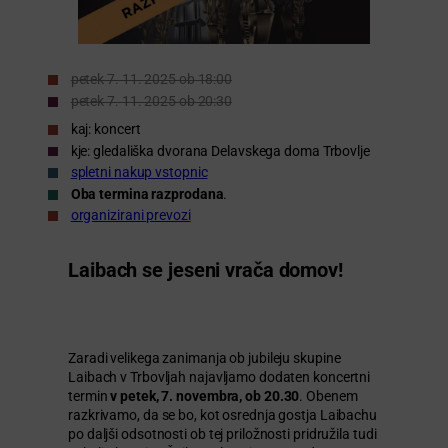
petek 7. 11. 2025 ob 18:00
petek 7. 11. 2025 ob 20:30
kaj: koncert
kje: gledališka dvorana Delavskega doma Trbovlje
spletni nakup vstopnic
Oba termina
razprodana
.
organizirani prevozi
Laibach se jeseni vrača domov!
Zaradi velikega zanimanja ob jubileju skupine
Laibach v Trbovljah najavljamo dodaten koncertni
termin
v petek, 7. novembra, ob 20.30
. Obenem
razkrivamo, da se bo, kot osrednja gostja Laibachu
po daljši odsotnosti ob tej priložnosti pridružila tudi