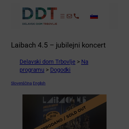
Preskoči
na
info@dd-trbovlje.si
+386 3 56 481
vsebino
Laibach 4.5 – jubilejni koncert
Delavski dom Trbovlje
>
Na
programu
>
Dogodki
Slovenščina
English