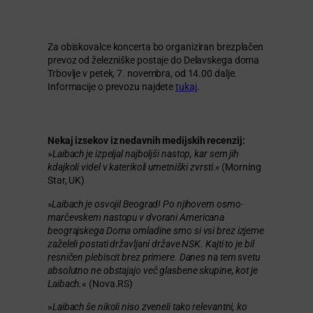
Za obiskovalce koncerta bo organiziran brezplačen
prevoz od železniške postaje do Delavskega doma
Trbovlje v petek, 7. novembra, od 14.00 dalje.
Informacije o prevozu najdete
tukaj
.
Nekaj izsekov iz nedavnih medijskih recenzij:
»
Laibach je izpeljal najboljši nastop, kar sem jih
kdajkoli videl v katerikoli umetniški zvrsti.«
(Morning
Star, UK)
»Laibach je osvojil Beograd! Po njihovem osmo­
marčevskem nastopu v dvorani Americana
beograjskega Doma omladine smo si vsi brez izjeme
zaželeli postati državljani države NSK. Kajti to je bil
resničen plebiscit brez primere. Danes na tem svetu
absolutno ne obstajajo več glasbene skupine, kot je
Laibach.
« (Nova.RS)
»
Laibach še nikoli niso zveneli tako relevantni, ko