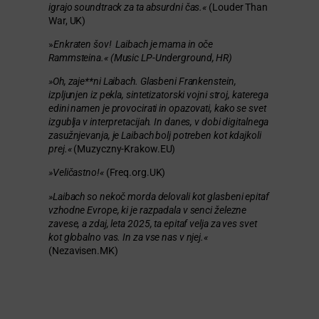
igrajo soundtrack za ta absur­dni čas.«
(Louder Than
War, UK)
»
Enkraten šov! Laibach je mama in oče
Rammsteina.« (Music LP-Underground, HR)
»Oh, zaje**ni Laibach. Glasbeni Frankenstein,
izpljunjen iz pekla, sintetizatorski vojni stroj, katerega
edini namen je provocirati in opazovati, kako se svet
izgublja v interpretacijah. In danes, v dobi digitalnega
zasužnjevanja, je Laibach bolj potreben kot kdajkoli
prej.«
(Muzyczny-Krakow.EU)
»Veličastno!«
(Freq.org.UK)
»Laibach so nekoč morda delovali kot glasbeni epitaf
vzhodne Evrope, ki je razpadala v senci železne
zavese, a zdaj, leta 2025, ta epitaf velja za ves svet
kot globalno vas. In za vse nas v njej.«
(Nezavisen.MK)