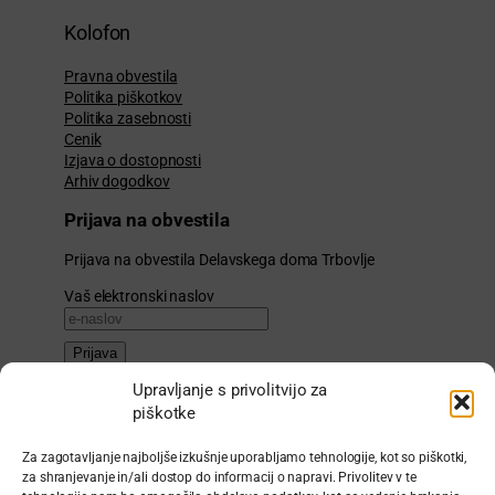
Kolofon
Pravna obvestila
Politika piškotkov
Politika zasebnosti
Cenik
Izjava o dostopnosti
Arhiv dogodkov
Prijava na obvestila
Prijava na obvestila Delavskega doma Trbovlje
Vaš elektronski naslov
Prijava
Upravljanje s privolitvijo za
Uprava
piškotke
Zavod za kulturo Delavski dom Trbovlje
Za zagotavljanje najboljše izkušnje uporabljamo tehnologije, kot so piškotki,
Trg svobode 11a
za shranjevanje in/ali dostop do informacij o napravi. Privolitev v te
1420 Trbovlje