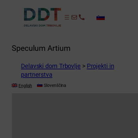
Preskoči
na
info@dd-trbovlje.si
+386 3 56 481
vsebino
Speculum Artium
Delavski dom Trbovlje
>
Projekti in
partnerstva
Slovenščina
English