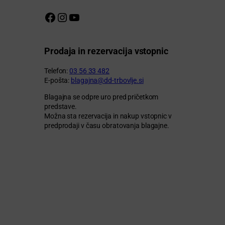
Facebook stran DDT
Instagram profil DDT
Youtube kanal DDT
Prodaja in rezervacija vstopnic
Telefon:
03 56 33 482
E-pošta:
blagajna@dd-trbovlje.si
Blagajna se odpre uro pred pričetkom
predstave.
Možna sta rezervacija in nakup vstopnic v
predprodaji v času obratovanja blagajne.