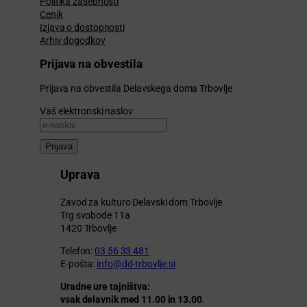
Politika zasebnosti
Cenik
Izjava o dostopnosti
Arhiv dogodkov
Prijava na obvestila
Prijava na obvestila Delavskega doma Trbovlje
Vaš elektronski naslov
Prijava
Uprava
Zavod za kulturo Delavski dom Trbovlje
Trg svobode 11a
1420 Trbovlje
Telefon:
03 56 33 481
E-pošta:
info@dd-trbovlje.si
Uradne ure tajništva:
vsak delavnik med 11.00 in 13.00
.