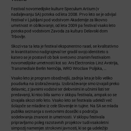
Festival novomedijske kulture Speculum Artium (v
nadaljevanju SA) poteka od leta 2008. Prvo leto se je odvijal
festival v Ljubljani pod vodstvom Akademije za likovno
umetnost in oblikovanje, od leta 2009 pa festival vsako leto
poteka pod vodstvom Zavoda za kulturo Delavski dom
Trbovlje.
Skozi vsa ta leta je festival eksponentno rasel, se kvalitativno
in kvantitativno nadgrajeval ter gradil svojo identiteto s
katero se je postavil ob bok svetovno znanim festivalom
novomedijske umetnosti kot so: Ars Electronica Linz Avstrija,
Transmediale Berlin Nemčija, WRO Wroclaw Poljska, …
Vsako leto je program obsežnejši, zadnja leta je bilo veliko
poudarka na izobraževanju. Izobraževanje smo izvajali preko
delavnic, z javnimi vodstvi ter delovnimi in učnimi listi ter
predavanji, ki niso bila samo v sklopu festivala, ampak so se
izvajala skozi celo leto. Vsako leto se festivala udeleži več
šolajoče se mladine iz cele Slovenije in tujine. Na SA se mlada
publika seznanja s svetovnimi dosežki s področja
sodelovanja znanost in umetnosti. V sklopu festivala
pripravljamo poleg razstavnih projektov tudi vsakoletni
simpozij namenjen strokovni javnosti, ki se ga udeležijo