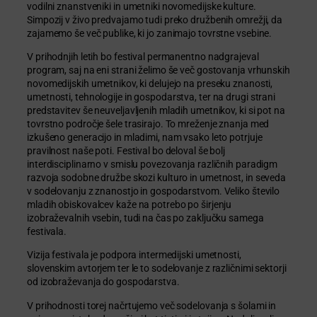
vodilni znanstveniki in umetniki novomedijske kulture.
Simpozij v živo predvajamo tudi preko družbenih omrežji, da
zajamemo še več publike, ki jo zanimajo tovrstne vsebine.
V prihodnjih letih bo festival permanentno nadgrajeval
program, saj na eni strani želimo še več gostovanja vrhunskih
novomedijskih umetnikov, ki delujejo na preseku znanosti,
umetnosti, tehnologije in gospodarstva, ter na drugi strani
predstavitev še neuveljavljenih mladih umetnikov, ki si pot na
tovrstno področje šele trasirajo. To mreženje znanja med
izkušeno generacijo in mladimi, nam vsako leto potrjuje
pravilnost naše poti. Festival bo deloval še bolj
interdisciplinarno v smislu povezovanja različnih paradigm
razvoja sodobne družbe skozi kulturo in umetnost, in seveda
v sodelovanju z znanostjo in gospodarstvom. Veliko število
mladih obiskovalcev kaže na potrebo po širjenju
izobraževalnih vsebin, tudi na čas po zaključku samega
festivala.
Vizija festivala je podpora intermedijski umetnosti,
slovenskim avtorjem ter le to sodelovanje z različnimi sektorji
od izobraževanja do gospodarstva.
V prihodnosti torej načrtujemo več sodelovanja s šolami in