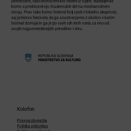
univerzami, tako domačimi kot tistimi iz tujine. Nadaljevali
bomo s predstavitvijo študentskih del na mednarodnem
nivoju. Prav tako bomo festival bolj vpeli v lokalno skupnost,
saj je bistvo festivala da ga soustvarjamo z okolico v kateri
festival domuje in ga je po vseh teh letih vzela za eno od
svojih najpomembnejših prireditev v letu.
Kolofon
Pravna obvestila
Politika piškotkov